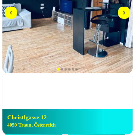
Christlgasse 12
4050
Traun
,
Österreich