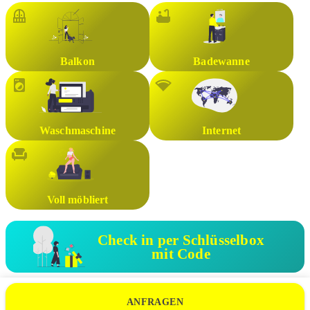
Balkon
Badewanne
Waschmaschine
Internet
Voll möbliert
Check in per Schlüsselbox
mit Code
ANFRAGEN