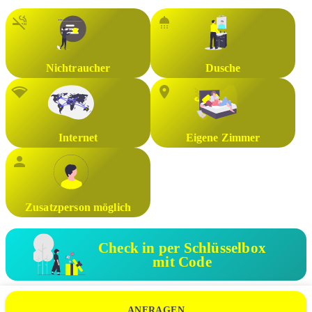
Nichtraucher
Dusche
Internet
Eigene Zimmer
Zusatzperson möglich
Check in per Schlüsselbox
mit Code
ANFRAGEN