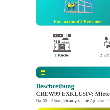
Für maximal 3 Personen
1
Küche
2
Sch
Beschreibung
CREW99 EXKLUSIV: Miete "S
Das 55 m2 komplett ausgestattete Apartment b