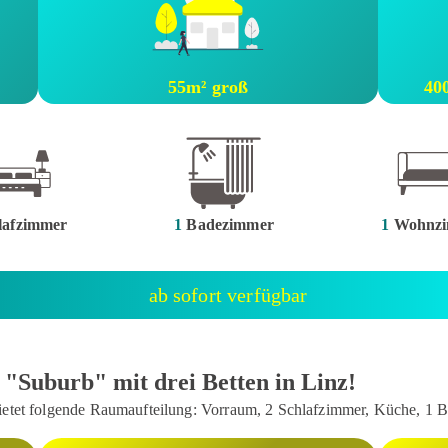
55m² groß
40
lafzimmer
1
Badezimmer
1
Wohnzi
ab sofort verfügbar
uburb" mit drei Betten in Linz!
ietet folgende Raumaufteilung: Vorraum, 2 Schlafzimmer, Küche, 1 