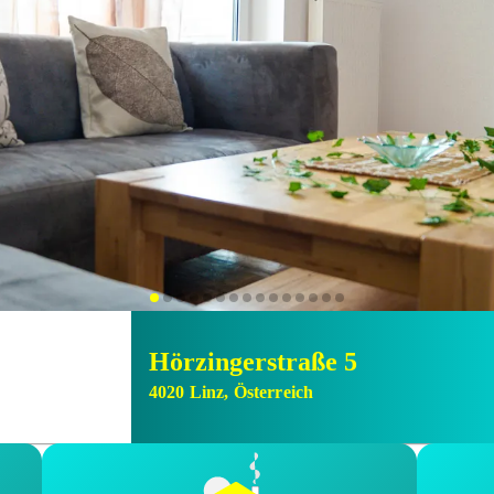
Hörzingerstraße 5
4020
Linz
,
Österreich