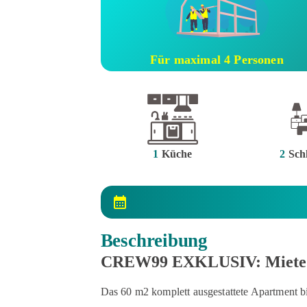
Für maximal 4 Personen
1
Küche
2
Sch
Beschreibung
CREW99 EXKLUSIV: Miete "A
Das 60 m2 komplett ausgestattete Apartment b